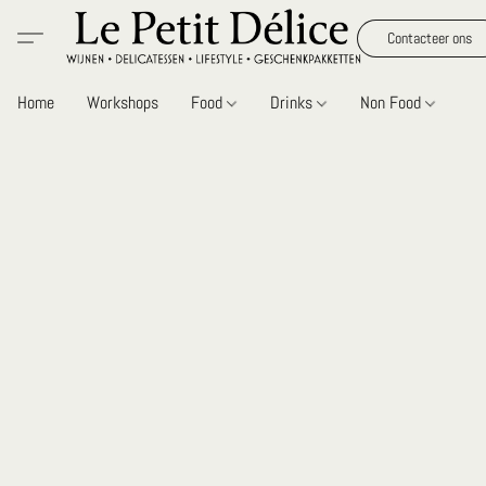
Contacteer ons
Home
Workshops
Food
Drinks
Non Food
Gi