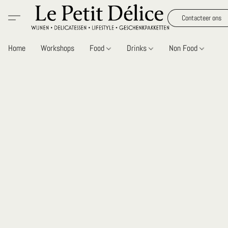
Contacteer ons
Home
Workshops
Food
Drinks
Non Food
Gi