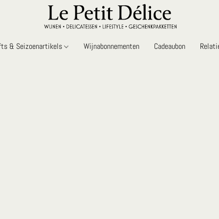
fts & Seizoenartikels
Wijnabonnementen
Cadeaubon
Relat