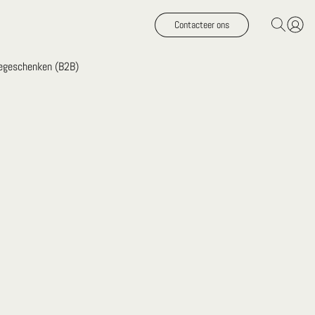
Contacteer ons
iegeschenken (B2B)