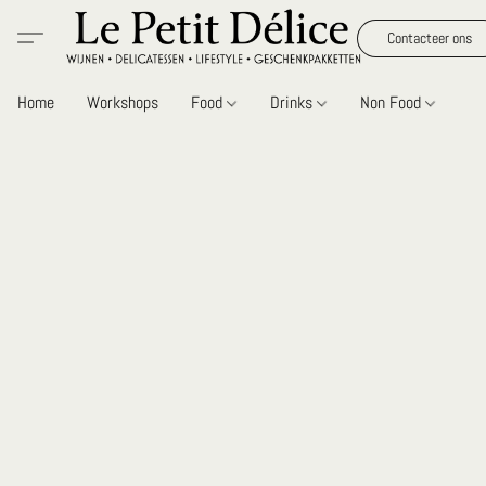
Contacteer ons
Home
Workshops
Food
Drinks
Non Food
Gi