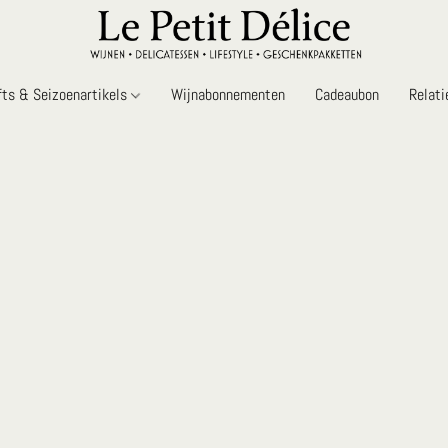
fts & Seizoenartikels
Wijnabonnementen
Cadeaubon
Relat