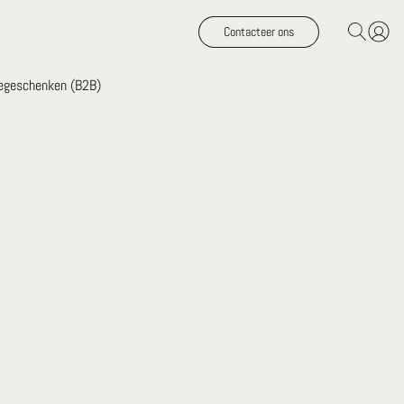
Contacteer ons
iegeschenken (B2B)