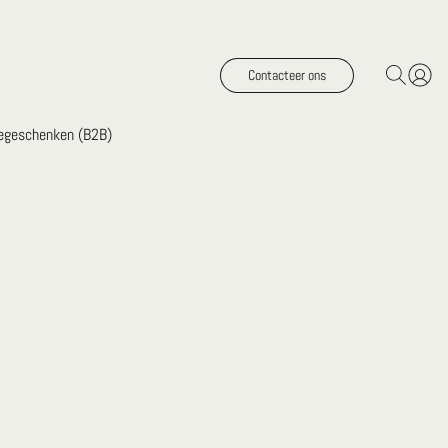
Contacteer ons
iegeschenken (B2B)