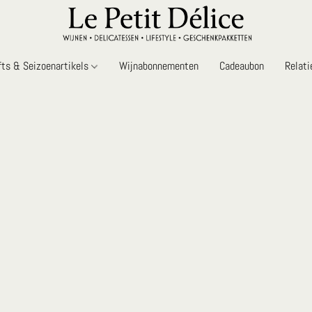
fts & Seizoenartikels
Wijnabonnementen
Cadeaubon
Relat