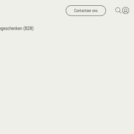
Contacteer ons
iegeschenken (B2B)