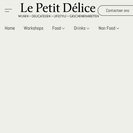
Contacteer ons
Home
Workshops
Food
Drinks
Non Food
Gi