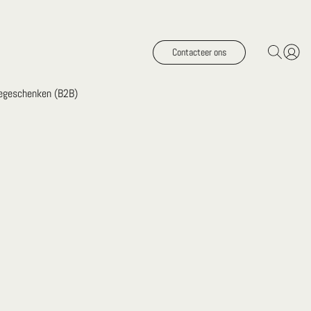
Contacteer ons
iegeschenken (B2B)