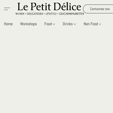
Contacteer ons
Home
Workshops
Food
Drinks
Non Food
Gi