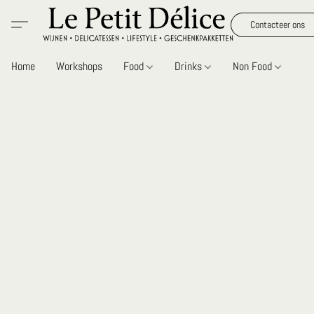
Contacteer ons
Home
Workshops
Food
Drinks
Non Food
Gi