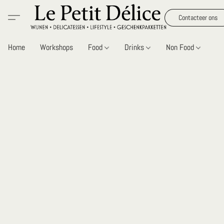
Contacteer ons
Home
Workshops
Food
Drinks
Non Food
Gi