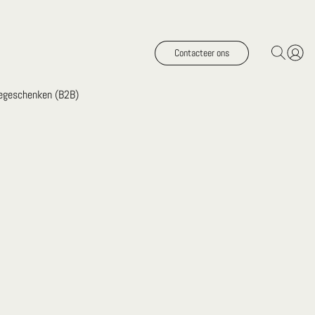
Contacteer ons
iegeschenken (B2B)