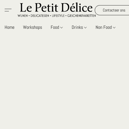
Contacteer ons
Home
Workshops
Food
Drinks
Non Food
Gi