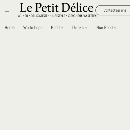
Contacteer ons
Home
Workshops
Food
Drinks
Non Food
Gi