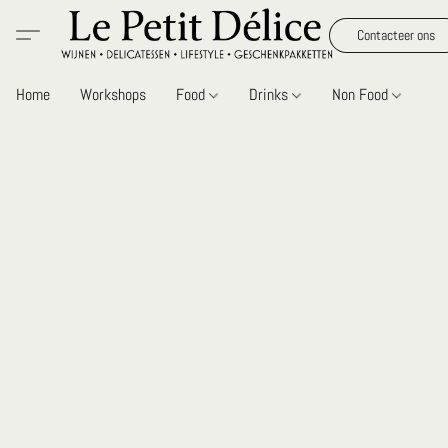
Contacteer ons
Home
Workshops
Food
Drinks
Non Food
Gi