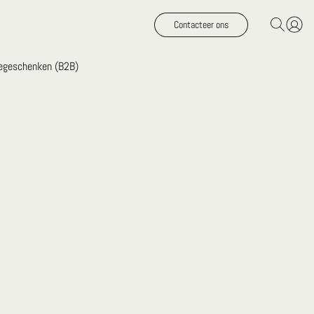
Contacteer ons
iegeschenken (B2B)