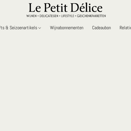
fts & Seizoenartikels
Wijnabonnementen
Cadeaubon
Relat