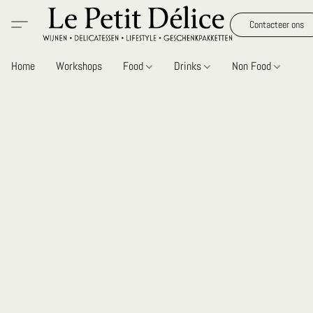
Contacteer ons
Home
Workshops
Food
Drinks
Non Food
Gi