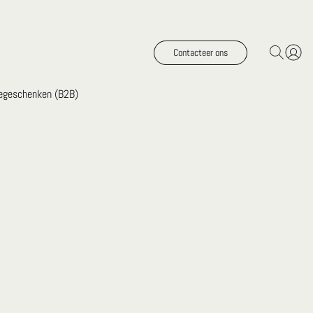
Contacteer ons
iegeschenken (B2B)