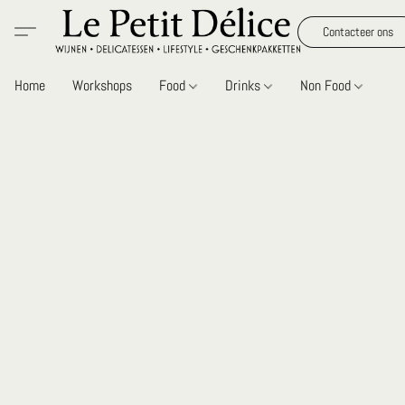
Contacteer ons
Home
Workshops
Food
Drinks
Non Food
Gi