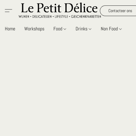
Contacteer ons
Home
Workshops
Food
Drinks
Non Food
Gi