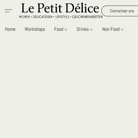
Contacteer ons
Home
Workshops
Food
Drinks
Non Food
Gi