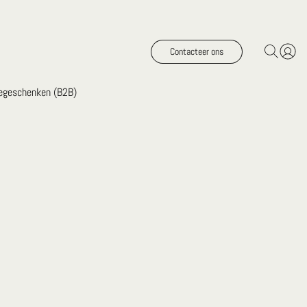
Contacteer ons
iegeschenken (B2B)