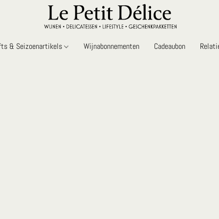
fts & Seizoenartikels
Wijnabonnementen
Cadeaubon
Relat