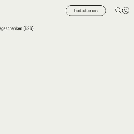
Contacteer ons
iegeschenken (B2B)