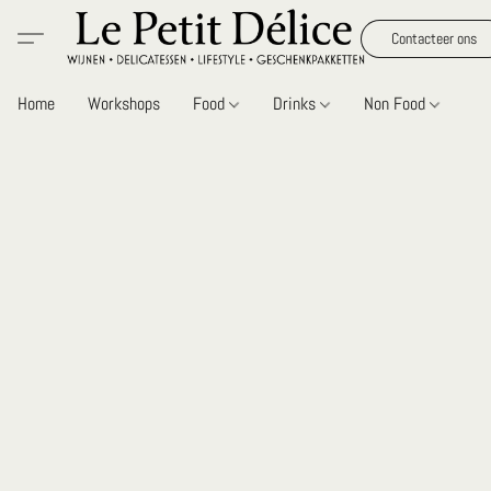
Contacteer ons
Home
Workshops
Food
Drinks
Non Food
Gi